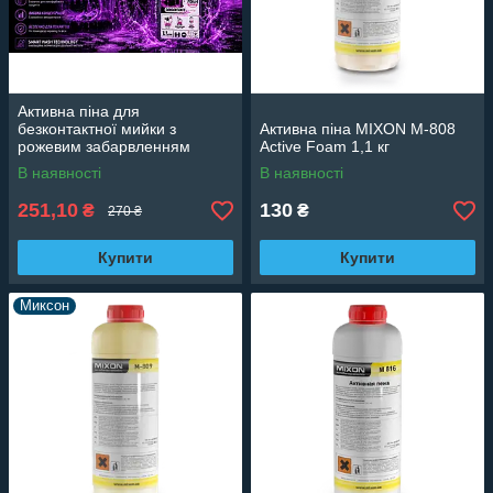
Активна піна для
безконтактної мийки з
Активна піна MIXON M-808
рожевим забарвленням
Active Foam 1,1 кг
"BUBBLE P1NK" Active Foam
В наявності
В наявності
1.1кг
251,10
130
₴
₴
270 ₴
Купити
Купити
Миксон