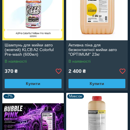
Шампунь для мийки авто
Активна піна для
(жовтий) KLCB A2 Colorful
безконтактної мийки авто
Pre-wash (600мл)
"OPTIMUM" 23кг
В наявності
В наявності
370
2 400
₴
₴
Купити
Купити
–7%
Миксон