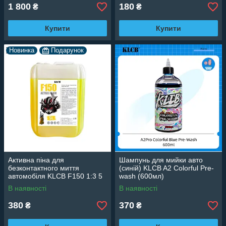
1 800
180
₴
₴
Купити
Купити
Новинка
Подарунок
Активна піна для
Шампунь для мийки авто
безконтактного миття
(синій) KLCB A2 Colorful Pre-
автомобіля KLCB F150 1:3 5
wash (600мл)
л
В наявності
В наявності
380
370
₴
₴