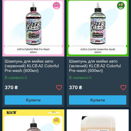
Шампунь для мийки авто
Шампунь для мийки авто
(червоний) KLCB A2 Colorful
(зелений) KLCB A2 Colorful
Pre-wash (600мл)
Pre-wash (600мл)
В наявності
В наявності
370
370
₴
₴
Купити
Купити