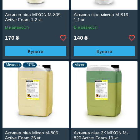
Активна піна MIXON M-809
Активна піна міксон M-816
Active Foam 1,2 кг
1,1 кг
В наявності
В наявності
170
140
₴
₴
Купити
Купити
Миксон
–10%
Mixon
Активна піна Mixon M-806
Активна піна 2К MIXON M-
Active Foam 26 кг
820 Active Foam 13 кг