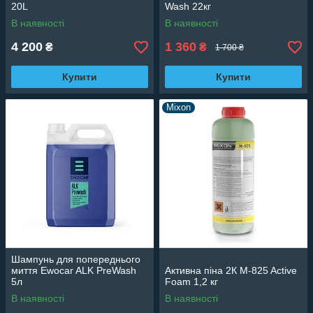
20L
Wash 22кг
В наявності
В наявності
4 200
1 360
₴
₴
1 700 ₴
Купити
Купити
Mixon
Шампунь для попереднього
миття Ewocar ALK PreWash
Активна піна 2К M-825 Active
5л
Foam 1,2 кг
В наявності
В наявності