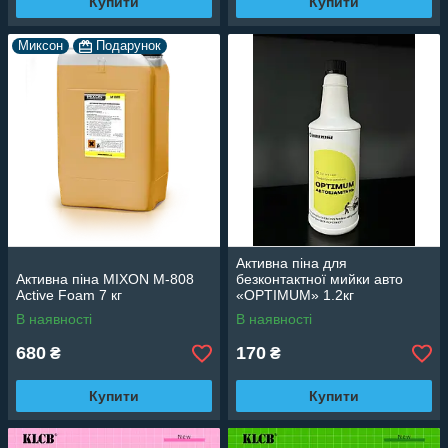
Купити
Купити
Миксон
Подарунок
Активна піна для
Активна піна MIXON M-808
безконтактної мийки авто
Active Foam 7 кг
«OPTIMUM» 1.2кг
В наявності
В наявності
680
170
₴
₴
Купити
Купити