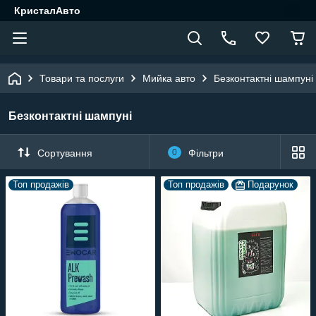
КристалАвто
Товари та послуги
Мийка авто
Безконтактні шампуні
Безконтактні шампуні
Сортування
0
Фільтри
Топ продажів
Топ продажів
Подарунок