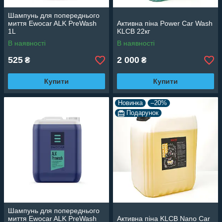
Шампунь для попереднього
миття Ewocar ALK PreWash
Активна піна Power Car Wash
1L
KLCB 22кг
В наявності
В наявності
525
2 000
₴
₴
Купити
Купити
Новинка
–20%
Подарунок
Шампунь для попереднього
миття Ewocar ALK PreWash
Активна піна KLCB Nano Car