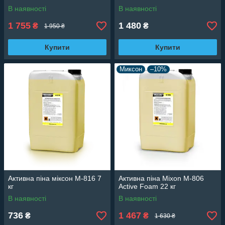
В наявності
В наявності
1 755
1 480
₴
₴
1 950 ₴
Купити
Купити
Миксон
–10%
Активна піна міксон M-816 7
Активна піна Mixon M-806
кг
Active Foam 22 кг
В наявності
В наявності
736
1 467
₴
₴
1 630 ₴