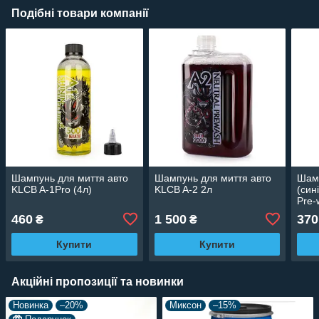
Подібні товари компанії
Шампунь для миття авто
Шампунь для миття авто
Шамп
KLCB A-1Pro (4л)
KLCB A-2 2л
(син
Pre-
460
1 500
370
₴
₴
Купити
Купити
Акційні пропозиції та новинки
Новинка
–20%
Миксон
–15%