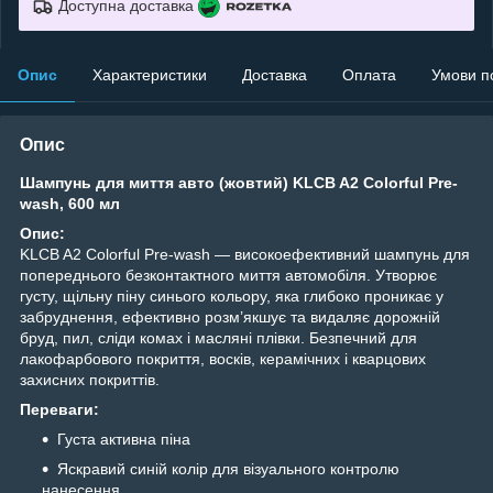
Доступна доставка
Опис
Характеристики
Доставка
Оплата
Умови п
Опис
Шампунь для миття авто (жовтий) KLCB A2 Colorful Pre-
wash, 600 мл
Опис:
KLCB A2 Colorful Pre-wash — високоефективний шампунь для
попереднього безконтактного миття автомобіля. Утворює
густу, щільну піну синього кольору, яка глибоко проникає у
забруднення, ефективно розм’якшує та видаляє дорожній
бруд, пил, сліди комах і масляні плівки. Безпечний для
лакофарбового покриття, восків, керамічних і кварцових
захисних покриттів.
Переваги:
Густа активна піна
Яскравий синій колір для візуального контролю
нанесення