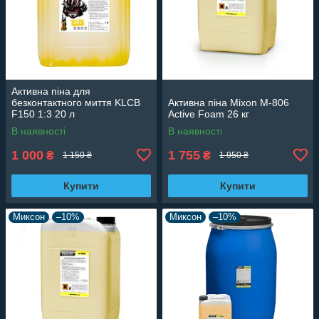
Активна піна для
безконтактного миття KLCB
Активна піна Mixon M-806
F150 1:3 20 л
Active Foam 26 кг
В наявності
В наявності
1 000
1 755
₴
₴
1 150 ₴
1 950 ₴
Купити
Купити
Миксон
–10%
Миксон
–10%