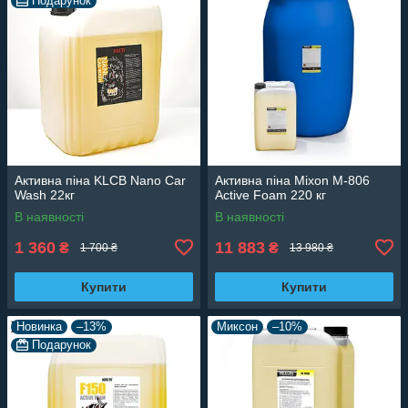
Подарунок
Активна піна KLCB Nano Car
Активна піна Mixon M-806
Wash 22кг
Active Foam 220 кг
В наявності
В наявності
1 360
11 883
₴
₴
1 700 ₴
13 980 ₴
Купити
Купити
Новинка
–13%
Миксон
–10%
Подарунок