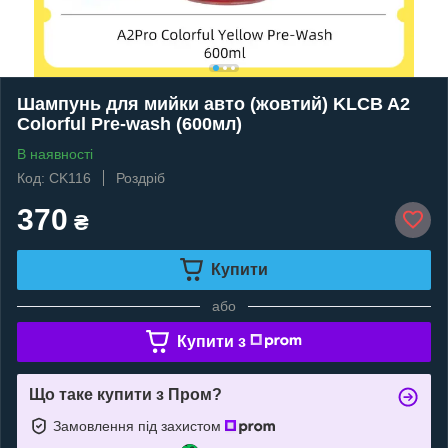
Шампунь для мийки авто (жовтий) KLCB A2
Colorful Pre-wash (600мл)
В наявності
Код: CK116
Роздріб
370
₴
Купити
або
Купити з
Що таке купити з Пром?
Замовлення під захистом