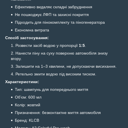
Ефективно видаляє складні забруднення
Не пошкоджує ЛФП та захисні покриття
Підходить для пінокомплекту та піногенератора
Економна витрата
Спосіб застосування:
Розвести засіб водою у пропорції
1:5
.
Нанести піну на суху поверхню автомобіля знизу
вгору.
Залишити на 1–3 хвилини, не допускаючи висихання.
Ретельно змити водою під високим тиском.
Характеристики:
Тип: шампунь для попереднього миття
Об’єм: 600 мл
Колір: жовтий
Призначення: безконтактне миття автомобіля
Бренд: KLCB
Модель: A2 Colorful Pre-wash