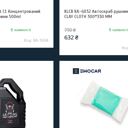
ant C1 Концентрований
KLCB KA-G032 Автоскраб рушник
лини 500ml
CLAY CLOTH 300*330 ММ
790 ₴
В наявності
В наявност
632 ₴
KA-S024