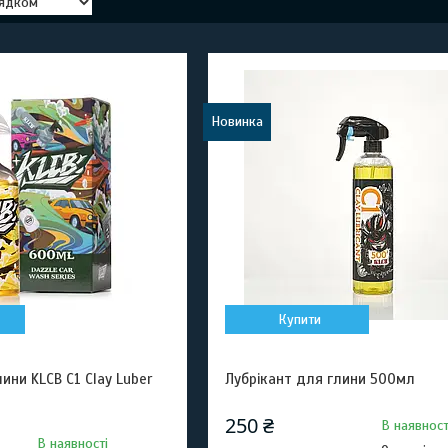
Новинка
Купити
ини KLCB C1 Clay Luber
Лубрікант для глини 500мл
250 ₴
В наявност
В наявності