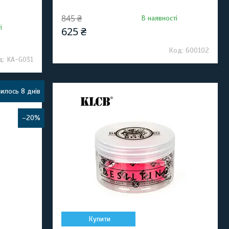
845 ₴
В наявності
і
625 ₴
600102
KA-G031
илось 8 днів
–20%
Купити