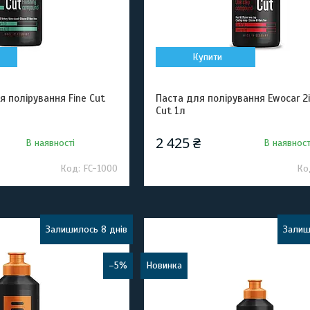
Купити
я полірування Fine Cut
Паста для полірування Ewocar 2
Cut 1л
2 425 ₴
В наявності
В наявност
FC-1000
Залишилось 8 днів
Залиш
–5%
Новинка