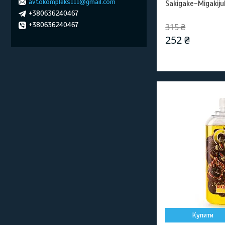
avtokompleks111@gmail.com
Sakigake-Migakiju
+380636240467
+380636240467
315 ₴
252 ₴
Купити