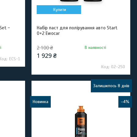
Купити
Set -
Набір паст для полірування авто Start
0+2 Ewocar
2 100 ₴
і
В наявності
1 929 ₴
ECS-1
02-250
Залишилось 8 днів
Новинка
–4%