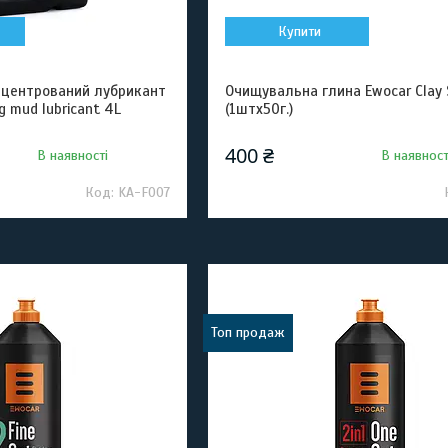
Купити
нцентрований лубрикант
Очищувальна глина Ewocar Clay 
g mud lubricant 4L
(1штх50г.)
400 ₴
В наявності
В наявност
KA-F007
Топ продаж