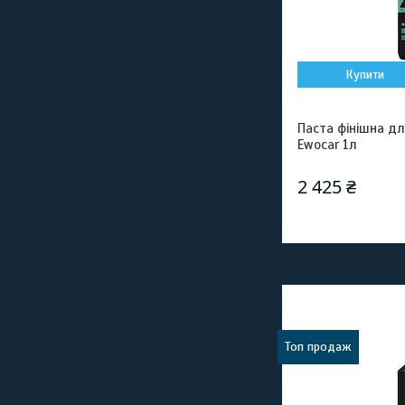
Купити
Паста фінішна дл
Ewocar 1л
2 425 ₴
Топ продаж