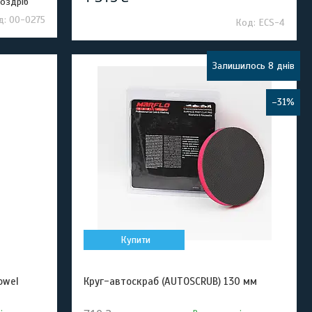
роздріб
00-0275
ECS-4
Залишилось 8 днів
–31%
Купити
owel
Круг-автоскраб (AUTOSCRUB) 130 мм