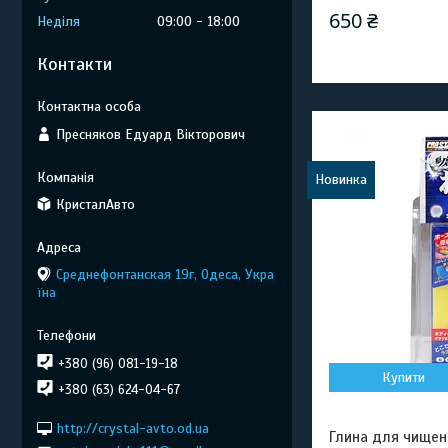
650 ₴
Неділя
09:00
18:00
Контакти
Пресняков Едуард Вікторович
Новинка
КристалАвто
Среднефонтанская 19г, Одеса, Укра
їна
+380 (96) 081-19-18
Купити
+380 (63) 624-04-67
http://crystal-avto.od.ua
Глина для чищен