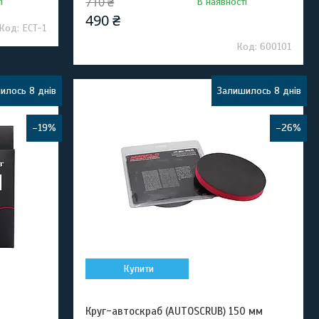
710 ₴
і
В наявності
490 ₴
ECT-1
600101
илось 8 днів
Залишилось 8 днів
–19%
–26%
Купити
Круг-автоскраб (AUTOSCRUB) 150 мм