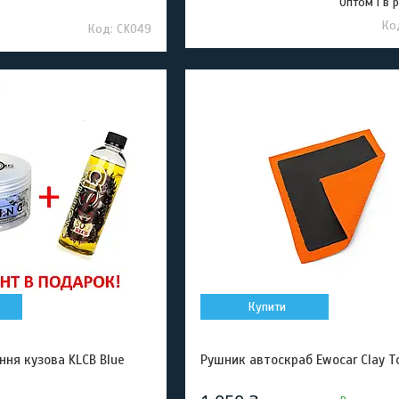
Оптом і в 
CK049
Купити
ня кузова KLCB Blue
Рушник автоскраб Ewocar Clay T