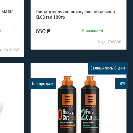
 MAGIC
Глина для очищення кузова абразивна
KLCB red 180гр
650 ₴
і
В наявності
700600
KA-G032
Залишилось 8 днів
Топ продаж
–8%