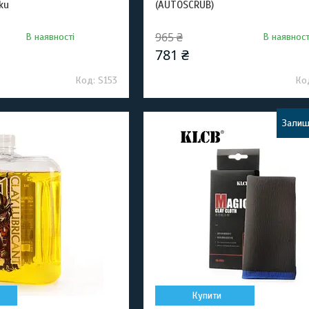
ku
(AUTOSCRUB)
965 ₴
В наявності
В наявност
781 ₴
S153
Залиш
Купити