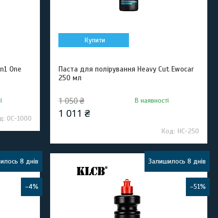
Купити
in1 One
Паста для полірування Heavy Cut Ewocar
250 мл
1 050 ₴
і
В наявності
1 011 ₴
OC-1000
HC-250
илось 8 днів
Залишилось 8 днів
–4%
–51%