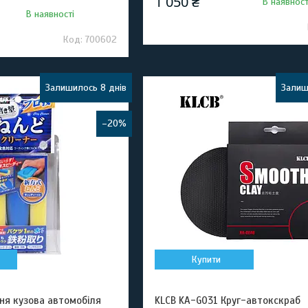
1 050 ₴
В наявност
В наявності
700602
Залишилось 8 днів
Залиш
–20%
Купити
ня кузова автомобіля
KLCB KA-G031 Круг-автокскраб