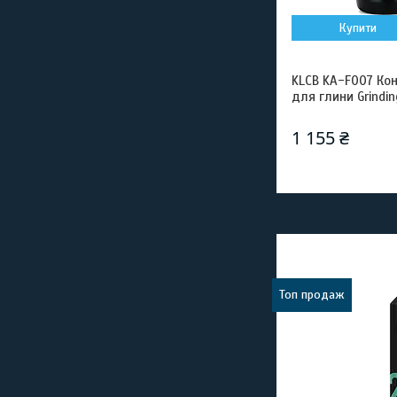
Купити
KLCB KA-F007 Ко
для глини Grindin
1 155 ₴
Топ продаж