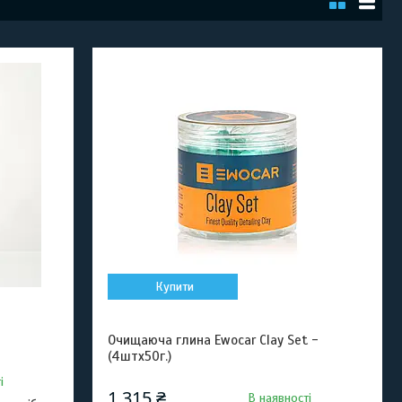
Купити
Очищаюча глина Ewocar Clay Set -
(4штх50г.)
і
1 315 ₴
В наявності