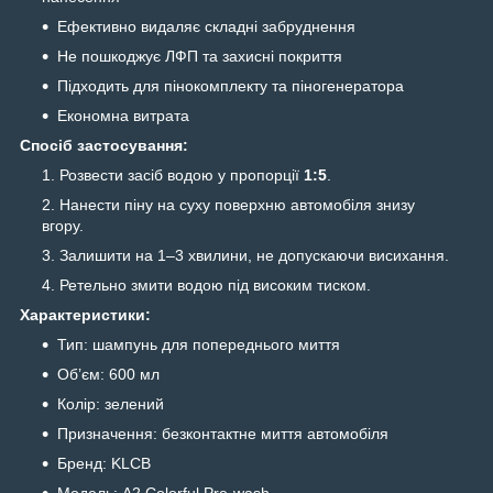
Ефективно видаляє складні забруднення
Не пошкоджує ЛФП та захисні покриття
Підходить для пінокомплекту та піногенератора
Економна витрата
Спосіб застосування:
Розвести засіб водою у пропорції
1:5
.
Нанести піну на суху поверхню автомобіля знизу
вгору.
Залишити на 1–3 хвилини, не допускаючи висихання.
Ретельно змити водою під високим тиском.
Характеристики:
Тип: шампунь для попереднього миття
Об’єм: 600 мл
Колір: зелений
Призначення: безконтактне миття автомобіля
Бренд: KLCB
Модель: A2 Colorful Pre-wash