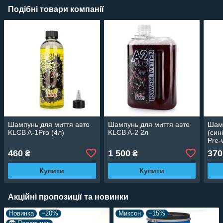
Подібні товари компанії
Шампунь для миття авто
Шампунь для миття авто
Шамп
KLCB A-1Pro (4л)
KLCB A-2 2л
(син
Pre-
460
1 500
370
₴
₴
Купити
Купити
Акційні пропозиції та новинки
Новинка
–20%
Миксон
–15%