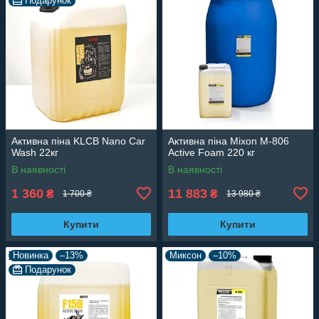
Подарунок
Активна піна KLCB Nano Car
Активна піна Mixon M-806
Wash 22кг
Active Foam 220 кг
В наявності
В наявності
1 360
11 883
₴
₴
1 700 ₴
13 980 ₴
Купити
Купити
Новинка
–13%
Миксон
–10%
Подарунок