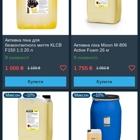
Активна піна для
безконтактного миття KLCB
Активна піна Mixon M-806
F150 1:3 20 л
Active Foam 26 кг
В наявності
В наявності
1 000
1 755
₴
₴
1 150 ₴
1 950 ₴
Купити
Купити
Миксон
–10%
Миксон
–10%