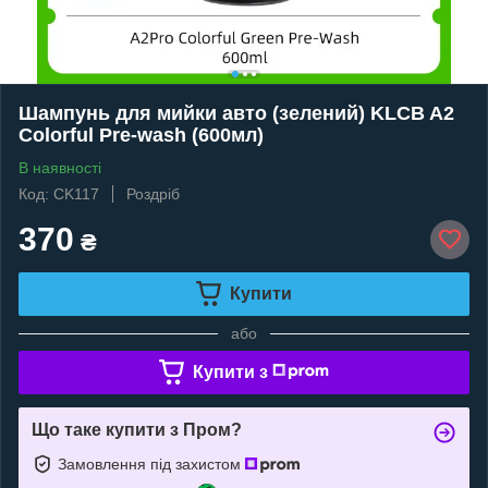
Шампунь для мийки авто (зелений) KLCB A2
Colorful Pre-wash (600мл)
В наявності
Код: CK117
Роздріб
370
₴
Купити
або
Купити з
Що таке купити з Пром?
Замовлення під захистом