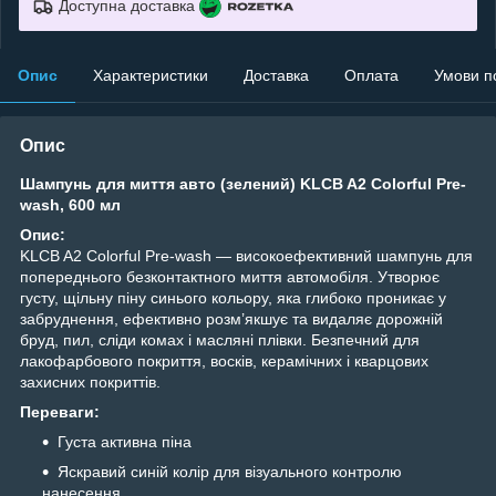
Доступна доставка
Опис
Характеристики
Доставка
Оплата
Умови п
Опис
Шампунь для миття авто (зелений) KLCB A2 Colorful Pre-
wash, 600 мл
Опис:
KLCB A2 Colorful Pre-wash — високоефективний шампунь для
попереднього безконтактного миття автомобіля. Утворює
густу, щільну піну синього кольору, яка глибоко проникає у
забруднення, ефективно розм’якшує та видаляє дорожній
бруд, пил, сліди комах і масляні плівки. Безпечний для
лакофарбового покриття, восків, керамічних і кварцових
захисних покриттів.
Переваги:
Густа активна піна
Яскравий синій колір для візуального контролю
нанесення