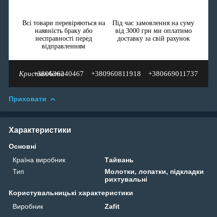
Всі товари перевіряються на
Під час замовлення на суму
наявність браку або
від 3000 грн ми оплатимо
несправності перед
доставку за свій рахунок
відправленням
КристалАвто
+380636240467
+380960811918
+380669011737
Приховати
Характеристики
Основні
Країна виробник
Тайвань
Тип
Молотки, лопатки, підкладки
рихтувальні
Користувальницькі характеристики
Виробник
Zafit