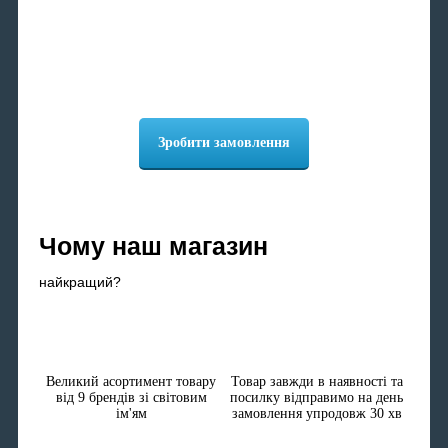
Відсилання товару
Отримання товару за
упродовж 30 хв
вказаною адресою
Зробити замовлення
Чому наш магазин
найкращий?
Великий асортимент товару
Товар завжди в наявності та
від 9 брендів зі світовим
посилку відправимо на день
ім'ям
замовлення упродовж 30 хв