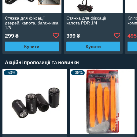
Стяжка для фіксації
Стяжка для фіксації
Кліп
дверей, капота, багажника
капота PDR 1/4
комп
1/8
299
399
495
₴
₴
Купити
Купити
Акційні пропозиції та новинки
–50%
–38%