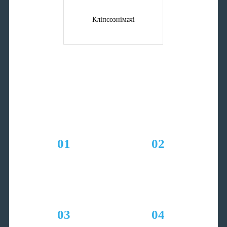
Кліпсознімачі
Як зробити замовлення
на нашому сайті?
01
02
Заказ на сайті або
Підтвердження замовлення
телефоном
нашим менеджером,
консультація
03
04