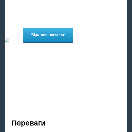
У нас ви знайдете інструменти та обладнання для
дітейлінгу, видалення вм'ятин без фарбування,
полірування автомобілів і багато іншого
Відкрити каталог
Переваги