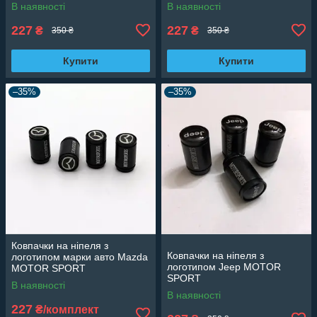
В наявності
В наявності
227
227
₴
₴
350 ₴
350 ₴
Купити
Купити
–35%
–35%
Ковпачки на ніпеля з
Ковпачки на ніпеля з
логотипом марки авто Mazda
логотипом Jeep MOTOR
MOTOR SPORT
SPORT
В наявності
В наявності
227
₴/комплект