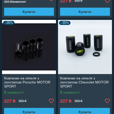
227
₴
350 ₴
350 ₴/комплект
Купити
Купити
–35%
–35%
Ковпачки на ніпеля з
Ковпачки на ніпеля з
логотипом Porsche MOTOR
логотипом Chevrolet MOTOR
SPORT
SPORT
В наявності
В наявності
227
227
₴
₴
350 ₴
350 ₴
Купити
Купити