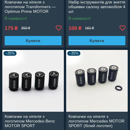
Ковпачки на ніпеля з
Набір інструментів для зняття
логотипом Transformers —
обшивки салону автомобіля 4
Optimus Prime MOTOR
шт.
SPORT
В наявності
В наявності
175
100
₴
₴
350 ₴
161 ₴
Купити
Купити
–35%
–35%
Ковпачки на ніпеля з
Ковпачки на ніпеля з
логотипом Mercedes-Benz
логотипом Mercedes MOTOR
MOTOR SPORT
SPORT (білий логотип)