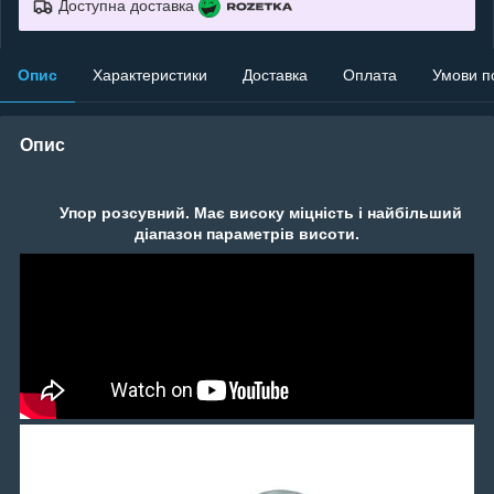
Доступна доставка
Опис
Характеристики
Доставка
Оплата
Умови п
Опис
Упор розсувний. Має високу міцність і найбільший
діапазон параметрів висоти.