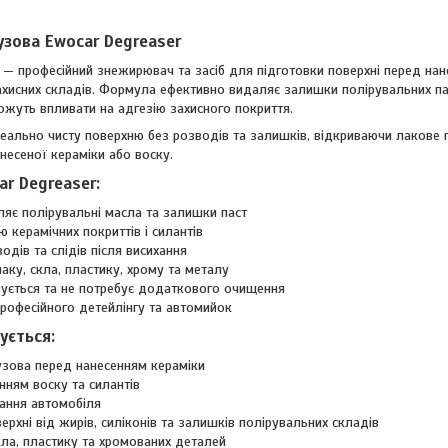
узова
Ewocar Degreaser
— професійний знежирювач та засіб для підготовки поверхні перед нане
 захисних складів. Формула ефективно видаляє залишки полірувальних пас
ожуть впливати на адгезію захисного покриття.
деально чисту поверхню без розводів та залишків, відкриваючи лакове 
анесеної кераміки або воску.
r Degreaser:
яє полірувальні масла та залишки паст
 керамічних покриттів і силантів
дів та слідів після висихання
ку, скла, пластику, хрому та металу
ється та не потребує додаткового очищення
рофесійного детейлінгу та автомийок
ується:
узова перед нанесенням кераміки
нням воску та силантів
вання автомобіля
рхні від жирів, силіконів та залишків полірувальних складів
кла, пластику та хромованих деталей