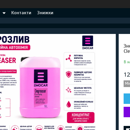
Контакти
Знижки
Зн
Cl
В н
12
Мі