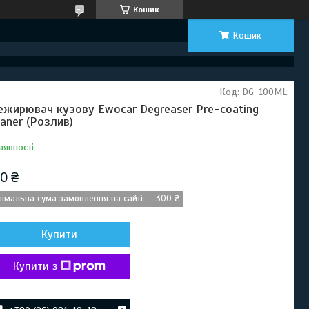
Кошик
Кошик
Код:
DG-100ML
ежирювач кузову Ewocar Degreaser Pre-coating
eaner (Розлив)
аявності
0 ₴
німальна сума замовлення на сайті — 300 ₴
Купити
Купити з