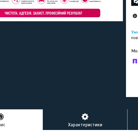
пов
У к
буд
пис
Характеристики