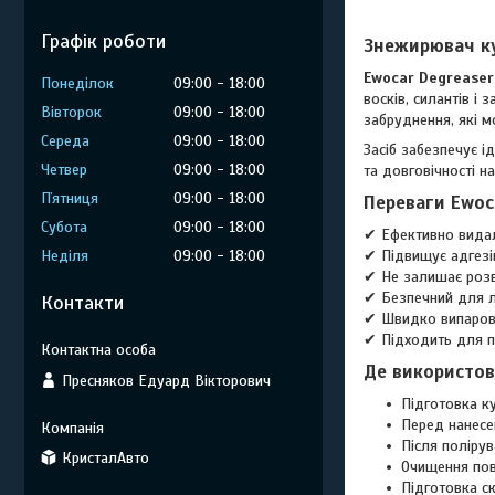
Графік роботи
Знежирювач к
Ewocar Degreaser
Понеділок
09:00
18:00
восків, силантів і
Вівторок
09:00
18:00
забруднення, які м
Середа
09:00
18:00
Засіб забезпечує і
Четвер
09:00
18:00
та довговічності н
Пʼятниця
09:00
18:00
Переваги Ewoca
Субота
09:00
18:00
✔ Ефективно видал
Неділя
09:00
18:00
✔ Підвищує адгезію
✔ Не залишає розво
✔ Безпечний для ла
Контакти
✔ Швидко випарову
✔ Підходить для п
Де використов
Пресняков Едуард Вікторович
Підготовка к
Перед нанесе
Після поліру
КристалАвто
Очищення пове
Підготовка с