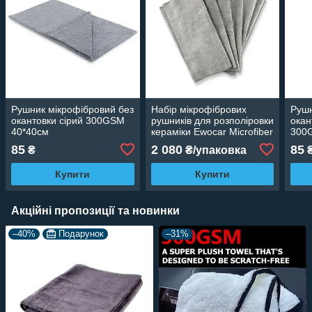
Рушник мікрофібровий без
Набір мікрофібрових
Рушн
окантовки сірий 300GSM
рушників для розполіровки
окан
40*40см
кераміки Ewocar Microfiber
300
Basic 320 gsm, 20шт
85
2 080
85
₴
₴/упаковка
Купити
Купити
Акційні пропозиції та новинки
–40%
Подарунок
–31%