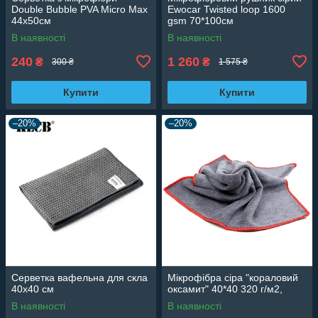
Double Bubble PVA Micro Max
Ewocar Twisted loop 1600
44х50см
gsm 70*100см
В наявності
В наявності
240
1 260
₴
₴
300 ₴
1 575 ₴
Купити
Купити
–20%
–20%
Серветка вафельна для скла
Мікрофібра сіра "кораловий
40х40 см
оксамит" 40*40 320 г/м2,
В наявності
В наявності