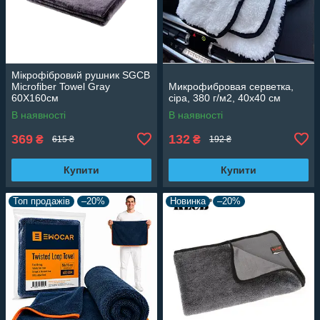
Мікрофібровий рушник SGCB
Microfiber Towel Gray
Микрофибровая серветка,
60Х160см
сіра, 380 г/м2, 40x40 см
В наявності
В наявності
369
132
₴
₴
615 ₴
192 ₴
Купити
Купити
Топ продажів
–20%
Новинка
–20%