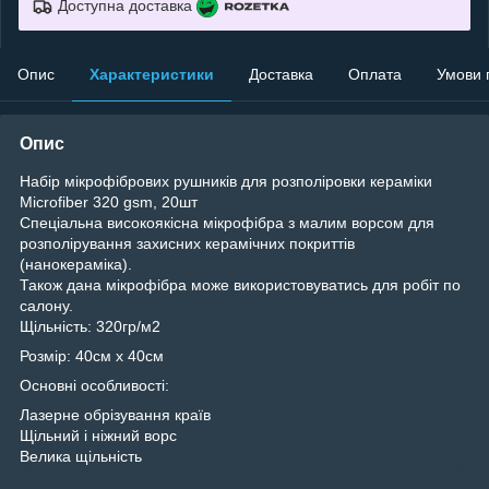
Доступна доставка
Опис
Характеристики
Доставка
Оплата
Умови 
Опис
Набір мікрофібрових рушників для розполіровки кераміки
Microfiber 320 gsm, 20шт
Спеціальна високоякісна мікрофібра з малим ворсом для
розполірування захисних керамічних покриттів
(нанокераміка).
Також дана мікрофібра може використовуватись для робіт по
салону.
Щільність: 320гр/м2
Розмір: 40см х 40см
Основні особливості:
Лазерне обрізування країв
Щільний і ніжний ворс
Велика щільність