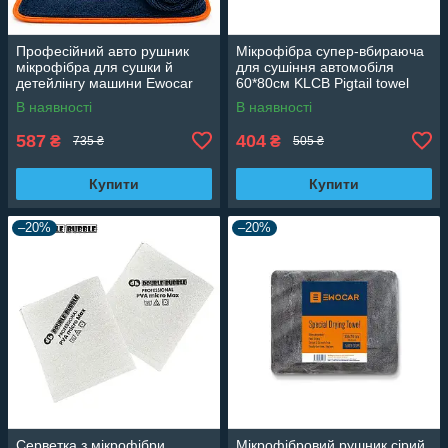
Професійний авто рушник
Мікрофібра супер-вбираюча
мікрофібра для сушки й
для сушіння автомобіля
детейлінгу машини Ewocar
60*80см KLCB Pigtail towel
Twisted Loop 50x70 600gsm
В наявності
В наявності
тряпка ганчірка з мікрофібри
587
404
₴
₴
735 ₴
505 ₴
Купити
Купити
–20%
–20%
Серветка з мікрофібри
Мікрофібровий рушник сірий