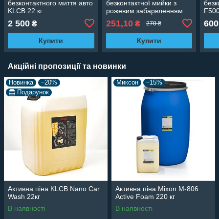
безконтактного миття авто
безконтактної мийки з
безк
KLCB 22 кг
рожевим забарвленням
F500
"BUBBLE P1NK" Active
2 500
251,10
600
₴
₴
270 ₴
Foam 1.1кг
Купити
Купити
Акційні пропозиції та новинки
Новинка
–20%
Миксон
–15%
Подарунок
Активна піна KLCB Nano Car
Активна піна Mixon M-806
Wash 22кг
Active Foam 220 кг
В наявності
В наявності