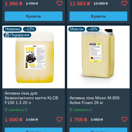
1 360
11 883
₴
₴
1 700 ₴
13 980 ₴
Купити
Купити
Новинка
–13%
Миксон
–10%
Подарунок
Активна піна для
безконтактного миття KLCB
Активна піна Mixon M-806
F150 1:3 20 л
Active Foam 26 кг
В наявності
В наявності
1 000
1 755
₴
₴
1 150 ₴
1 950 ₴