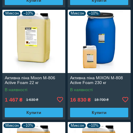
Купити
Купити
Миксон
–10%
Миксон
–10%
Активна піна Mixon M-806
Активна піна MIXON M-808
Active Foam 22 кг
Active Foam 230 кг
В наявності
В наявності
1 467
16 830
₴
₴
1 630 ₴
18 700 ₴
Купити
Купити
Миксон
–10%
Миксон
–10%