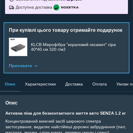
Доступна доставка
При купівлі цього товару отримайте подарунок
KLCB Мікрофібра "кораловий оксамит" сіра
40*40 см 320 г/м2
Приховати
Опис
Характеристики
Доставка
Оплата
Умови п
Опис
Активна піна для безконтактного миття авто SENZA 1.2 кг
Концентрований миючий засіб широкого спектра
застосування, видаляє найстійкіші дорожні забруднення (пил,
мастила, змазки, сліди комах, деревну смолу і глину).