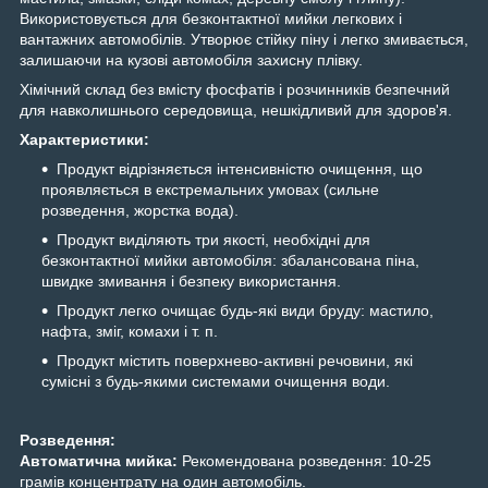
Використовується для безконтактної мийки легкових і
вантажних автомобілів. Утворює стійку піну і легко змивається,
залишаючи на кузові автомобіля захисну плівку.
Хімічний склад без вмісту фосфатів і розчинників безпечний
для навколишнього середовища, нешкідливий для здоров'я.
Характеристики:
Продукт відрізняється інтенсивністю очищення, що
проявляється в екстремальних умовах (сильне
розведення, жорстка вода).
Продукт виділяють три якості, необхідні для
безконтактної мийки автомобіля: збалансована піна,
швидке змивання і безпеку використання.
Продукт легко очищає будь-які види бруду: мастило,
нафта, зміг, комахи і т. п.
Продукт містить поверхнево-активні речовини, які
сумісні з будь-якими системами очищення води.
Розведення:
Автоматична мийка:
Рекомендована розведення: 10-25
грамів концентрату на один автомобіль.