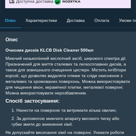
Доступна доставка
Опис
Характеристики
Доставка
Оплата
Умови п
Опис
Очисник дисків KLCB Disk Cleaner 500мл
Миючий низькопінний кислотний засіб, широкого спектра дії.
Призначений для миття сталевих та легкосплавних дисків, а
також для зовнішнього очищення цистерн. Містить інгібітори
корозії, що дозволяє видаляти плями та сліди окиснення з
металевих та хромованих поверхонь. Можна використовувати
для чищення вікон, керамічної плитки, металевої поверхні.
Можна використовувати нерозбавленим.
Спосіб застосування:
Нанести на поверхню та витримати кілька хвилин;
За допомогою миючого апарату високого тиску або
губки змити до зникнення хімії.
Не допускайте висихання хімії на поверхні. Уникати роботи