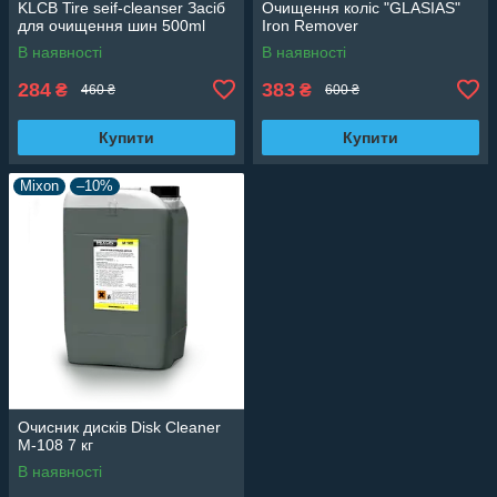
KLCB Tire seif-cleanser Засіб
Очищення коліс "GLASIAS"
для очищення шин 500ml
Iron Remover
В наявності
В наявності
284
383
₴
₴
460 ₴
600 ₴
Купити
Купити
Mixon
–10%
Очисник дисків Disk Cleaner
M-108 7 кг
В наявності