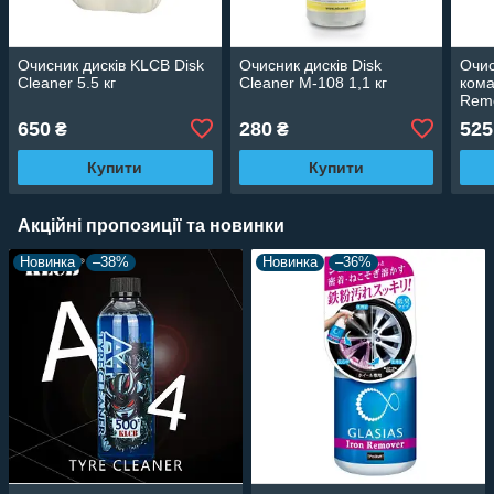
Очисник дисків KLCB Disk
Очисник дисків Disk
Очис
Cleaner 5.5 кг
Cleaner M-108 1,1 кг
кома
Rem
650
280
525
₴
₴
Купити
Купити
Акційні пропозиції та новинки
Новинка
–38%
Новинка
–36%