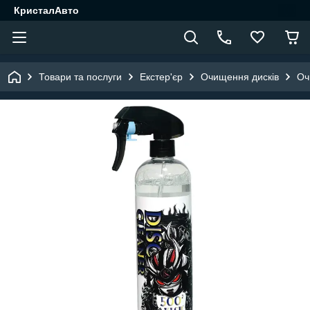
КристалАвто
Товари та послуги
Екстер'єр
Очищення дисків
Оч