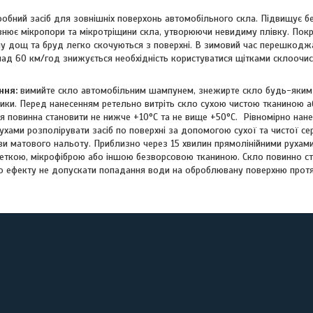
фобний засіб для зовнішніх поверхонь автомобільного скла. Підвищує б
внює мікропори та мікротріщини скла, утворюючи невидиму плівку. По
ому дощ та бруд легко скочуються з поверхні. В зимовий час перешкод
над 60 км/год знижується необхідність користуватися щітками склоочи
ння:
вимийте скло автомобільним шампунем, знежирте скло будь-яким 
ники. Перед нанесенням ретельно витріть скло сухою чистою тканиною 
я повинна становити не нижче +10°С та не вище +50°С. Рівномірно нанес
хами розполірувати засіб по поверхні за допомогою сухої та чистої се
яви матового нальоту. Приблизно через 15 хвилин прямолінійними руха
веткою, мікрофіброю або іншою безворсовою тканиною. Скло повинно ст
 ефекту не допускати попадання води на оброблювану поверхню протя