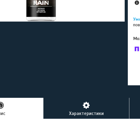
пов
У к
буд
пис
Характеристики