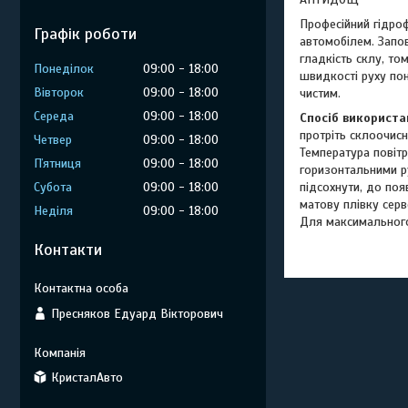
Професійний гідро
Графік роботи
автомобілем. Запо
гладкість склу, т
Понеділок
09:00
18:00
швидкості руху по
Вівторок
09:00
18:00
чистим.
Середа
09:00
18:00
Спосіб використа
протріть склоочис
Четвер
09:00
18:00
Температура повітр
Пʼятниця
09:00
18:00
горизонтальними ру
підсохнути, до по
Субота
09:00
18:00
матову плівку сер
Неділя
09:00
18:00
Для максимального
Контакти
Пресняков Едуард Вікторович
КристалАвто