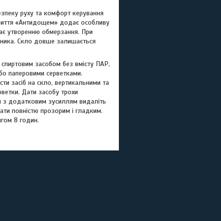
езпеку руху та комфорт керування
криття «Антидощем» додає особливу
жає утворенню обмерзання. При
сника. Скло довше залишається
спиртовим засобом без вмісту ПАР,
або паперовими серветками.
ти засіб на скло, вертикальними та
рветки. Дати засобу трохи
ми з додатковим зусиллям видаліть
ати повністю прозорим і гладким.
гом 8 годин.