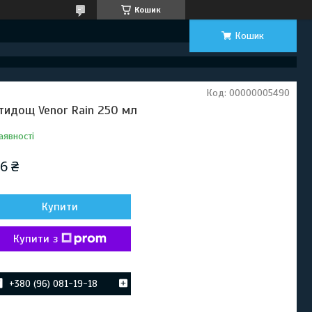
Кошик
Кошик
Код:
00000005490
тидощ Venor Rain 250 мл
аявності
6 ₴
Купити
Купити з
+380 (96) 081-19-18