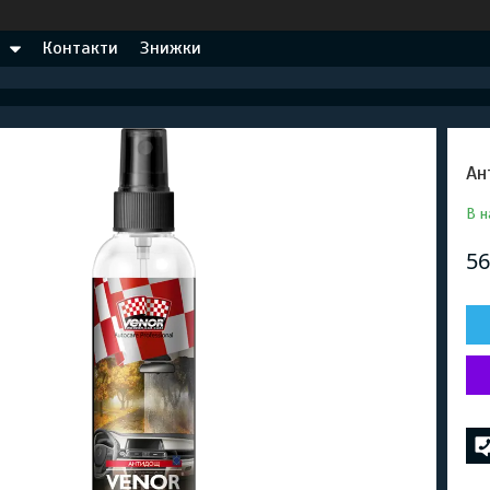
Контакти
Знижки
Ан
В н
56