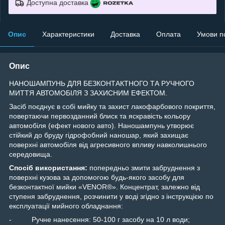
Доступна доставка
Опис
Характеристики
Доставка
Оплата
Умови п
Опис
НАНОШАМПУНЬ ДЛЯ БЕЗКОНТАКТНОГО ТА РУЧНОГО
МИТТЯ АВТОМОБІЛЯ З ЗАХИСНИМ ЕФЕКТОМ.
Засіб поєднує в собі мийку та захист лакофарбового покриття,
повертаючи первозданний блиск та яскравість кольору
автомобіля (ефект нового авто). Наношампунь утворює
стійкий до бруду гідрофобний наношар, який захищає
поверхні автомобіля від агресивного впливу навколишнього
середовища.
Спосіб використання:
попередньо змити забруднення з
поверхні кузова за допомогою будь-якого засобу для
безконтактної мийки «VENOR
®
». Концентрат, залежно від
ступеня забруднення, розчинити у воді згідно з інструкцією по
експлуатації мийного обладнання:
- Ручне нанесення: 50-100 г засобу на 10 л води;