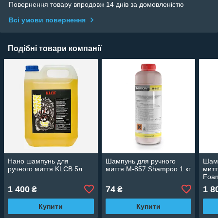
Повернення товару впродовж 14 днів за домовленістю
Всі умови повернення
Подібні товари компанії
Нано шампунь для
Шампунь для ручного
Шамп
ручного миття KLCB 5л
миття M-857 Shampoo 1 кг
митт
Foa
1 400
74
1 8
₴
₴
Купити
Купити