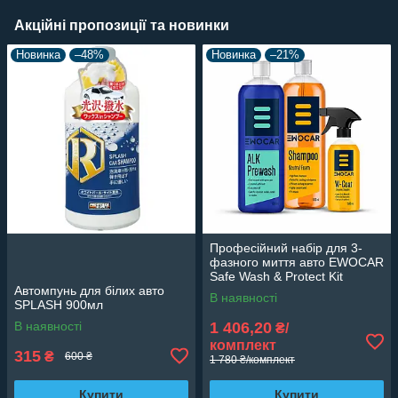
Акційні пропозиції та новинки
Новинка
–48%
Новинка
–21%
Професійний набір для 3-
фазного миття авто EWOCAR
Safe Wash & Protect Kit
Автомпунь для білих авто
Starter
В наявності
SPLASH 900мл
В наявності
1 406,20
₴/
комплект
315
₴
600 ₴
1 780 ₴/комплект
Купити
Купити