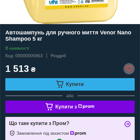
Автошампунь для ручного миття Venor Nano
Shampoо 5 кг
В наявності
Код: 00000005863
Роздріб
1 513
₴
Купити
або
Купити з
Що таке купити з Пром?
Замовлення під захистом