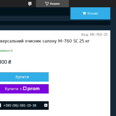
Кошик
Кошик
Код:
MC-760-25
іверсальний очисник салону M-760 SC 25 кг
аявності
300 ₴
Купити
Купити з
+380 (96) 081-19-18