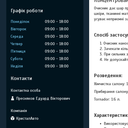
Концентрован
Очисник дає шар пр
Графік роботи
шкіри, тканинні ма
усуває неприємні з
Понеділок
09:00
18:00
Вівторок
09:00
18:00
Спосіб застосу
Середа
09:00
18:00
Очисник нано
Четвер
09:00
18:00
Зачекати кіл
Пʼятниця
09:00
18:00
При сильних 
Субота
09:00
18:00
Не допускайте
Неділя
09:00
18:00
Розведення:
Контакти
Хімчистка салону: 1:
Прибирання салону: 
Пресняков Едуард Вікторович
Tornador: 1:6 л.
Характеристик
КристалАвто
Використовує