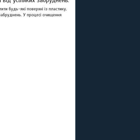
від усіляких забруднень.
ти будь-які поверхні із пластику,
 забруднень. У процесі очищення