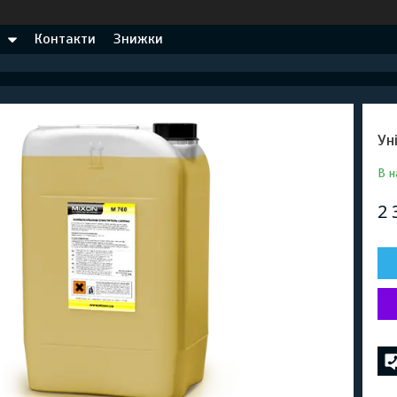
Контакти
Знижки
Ун
В н
2 