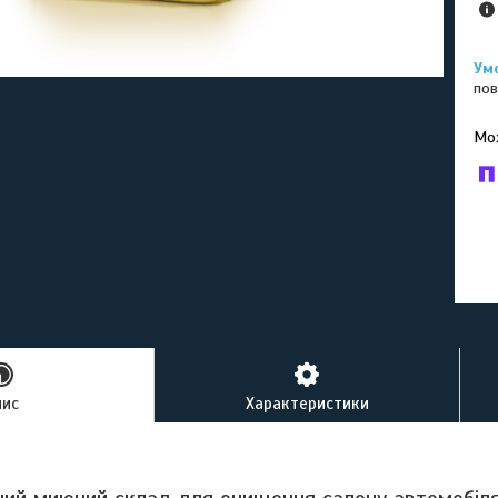
пов
У к
буд
пис
Характеристики