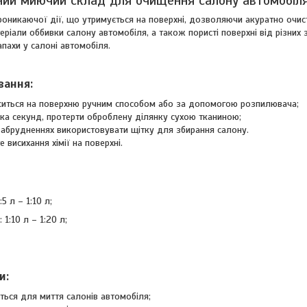
ий миючий склад для очищення салону автомобіля 
оникаючої дії, що утримується на поверхні, дозволяючи акуратно очисти
теріали оббивки салону автомобіля, а також пористі поверхні від різних
апахи у салоні автомобіля.
вання:
ситься на поверхню ручним способом або за допомогою розпилювача;
ька секунд, протерти оброблену ділянку сухою тканиною;
забрудненнях використовувати щітку для збирання салону.
 висихання хімії на поверхні.
5 л – 1:10 л;
1:10 л – 1:20 л;
и:
ться для миття салонів автомобіля;