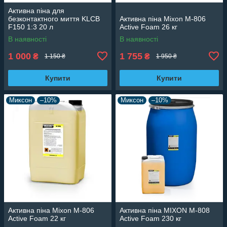
Активна піна для
безконтактного миття KLCB
Активна піна Mixon M-806
F150 1:3 20 л
Active Foam 26 кг
В наявності
В наявності
1 000
1 755
₴
₴
1 150 ₴
1 950 ₴
Купити
Купити
Миксон
–10%
Миксон
–10%
Активна піна Mixon M-806
Активна піна MIXON M-808
Active Foam 22 кг
Active Foam 230 кг