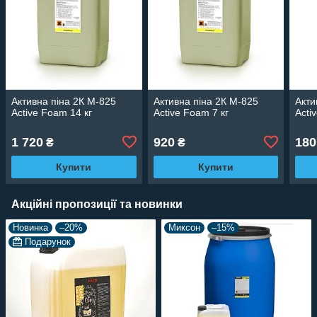
Активна піна 2К M-825
Активна піна 2К M-825
Акти
Active Foam 14 кг
Active Foam 7 кг
Acti
1 720
920
180
₴
₴
Купити
Купити
Акційні пропозиції та новинки
Новинка
–20%
Миксон
–15%
Подарунок