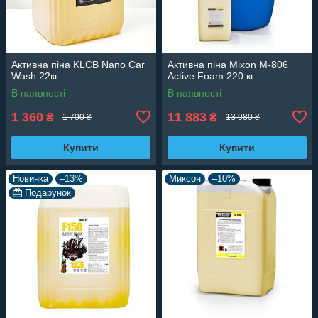
Активна піна KLCB Nano Car
Активна піна Mixon M-806
Wash 22кг
Active Foam 220 кг
В наявності
В наявності
1 360
11 883
₴
₴
1 700 ₴
13 980 ₴
Купити
Купити
Новинка
–13%
Миксон
–10%
Подарунок