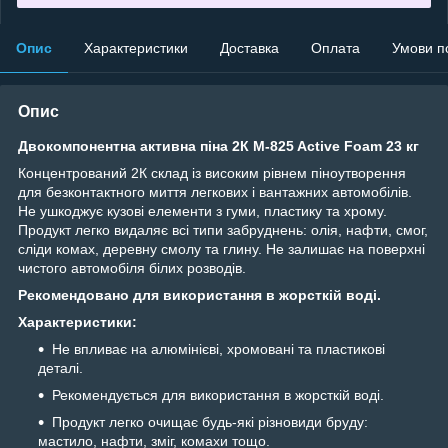
Опис
Характеристики
Доставка
Оплата
Умови п
Опис
Двокомпонентна активна піна 2К M-825 Active Foam 23 кг
Концентрований 2К склад із високим рівнем піноутворення
для безконтактного миття легкових і вантажних автомобілів.
Не ушкоджує кузові елементи з гуми, пластику та хрому.
Продукт легко видаляє всі типи забруднень: олія, нафти, смог,
сліди комах, деревну смолу та глину. Не залишає на поверхні
чистого автомобіля білих розводів.
Рекомендовано для використання в жорсткій воді.
Характеристики:
Не впливає на алюмінієві, хромовані та пластикові
деталі.
Рекомендується для використання в жорсткій воді.
Продукт легко очищає будь-які різновиди бруду:
мастило, нафти, зміг, комахи тощо.