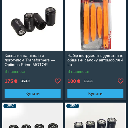
Ковпачки на ніпеля з
Набір інструментів для зняття
логотипом Transformers —
обшивки салону автомобіля 4
Optimus Prime MOTOR
шт.
SPORT
В наявності
В наявності
175
100
₴
₴
350 ₴
161 ₴
Купити
Купити
–35%
–35%