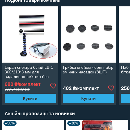
Подібні товари компанії
Екран спектра білий LB-1
Грибки клейові чорні набір
Набі
300*210*3 мм для
змінних насадок (8ШТ)
бітк
видалення вм'ятин без
фарбування PDR
680
₴/комплект
402
250
₴/комплект
800 ₴/комплект
Купити
Купити
Акційні пропозиції та новинки
–50%
–38%