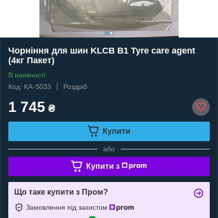
Чорніння для шин KLCB B1 Tyre care agent
(4кг Пакет)
В наявності
Код: KA-S033
Роздріб
1 745
₴
Купити
або
Купити з
Що таке купити з Пром?
Замовлення під захистом