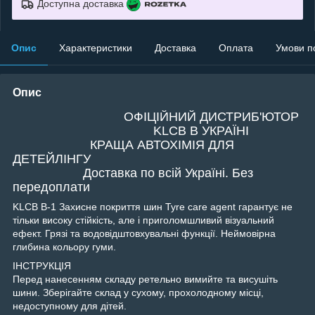
Доступна доставка
Опис
Характеристики
Доставка
Оплата
Умови п
Опис
ОФІЦІЙНИЙ ДИСТРИБ'ЮТОР
KLCB В УКРАЇНІ
КРАЩА АВТОХІМІЯ ДЛЯ
ДЕТЕЙЛІНГУ
Доставка по всій Україні. Без
передоплати
KLCB В-1 Захисне покриття шин Tyre care agent гарантує не
тільки високу стійкість, але і приголомшливий візуальний
ефект. Грязі та водовідштовхувальні функції. Неймовірна
глибина кольору гуми.
ІНСТРУКЦІЯ
Перед нанесенням складу ретельно вимийте та висушіть
шини. Зберігайте склад у сухому, прохолодному місці,
недоступному для дітей.