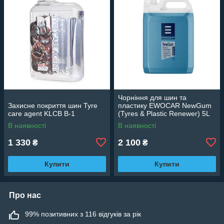
Чорніння для шин та
Захисне покриття шин Tyre
пластику EWOCAR NewGum
care agent KLCB В-1
(Tyres & Plastic Renewer) 5L
В наявності
В наявності
1 330
2 100
₴
₴
Купити
Купити
Про нас
99% позитивних з 116 відгуків за рік