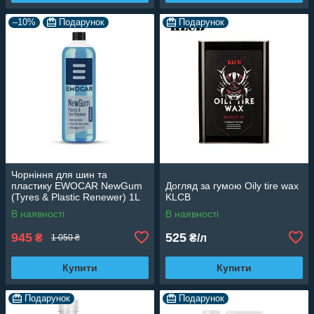
–10%
Подарунок
Подарунок
Чорніння для шин та
пластику EWOCAR NewGum
Догляд за гумою Oily tire wax
(Tyres & Plastic Renewer) 1L
KLCB
В наявності
В наявності
945
525
₴
₴/л
1 050 ₴
Купити
Купити
Подарунок
Подарунок