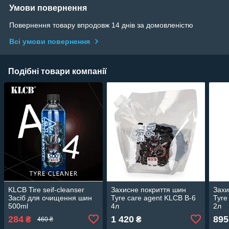
Умови повернення
Повернення товару впродовж 14 днів за домовленістю
Всі умови повернення
Подібні товари компанії
KLCB Tire seif-cleanser
Захисне покриття шин
Захи
Засіб для очищення шин
Tyre care agent KLCB В-6
Tyre
500ml
4л
2л
284
1 420
895
₴
₴
460 ₴