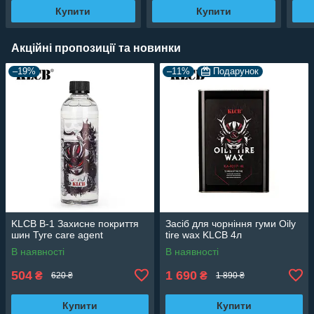
Купити
Купити
Акційні пропозиції та новинки
–19%
–11%
Подарунок
KLCB В-1 Захисне покриття
Засіб для чорніння гуми Oily
шин Tyre care agent
tire wax KLCB 4л
В наявності
В наявності
504
1 690
₴
₴
620 ₴
1 890 ₴
Купити
Купити