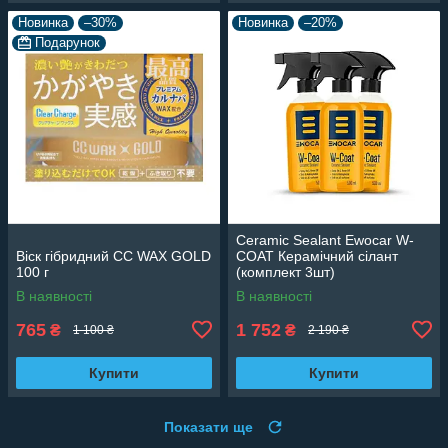
Новинка
–30%
Новинка
–20%
Подарунок
Ceramic Sealant Ewocar W-
Віск гібридний CC WAX GOLD
COAT Керамічний сілант
100 г
(комплект 3шт)
В наявності
В наявності
765
1 752
₴
₴
1 100 ₴
2 190 ₴
Купити
Купити
Показати ще