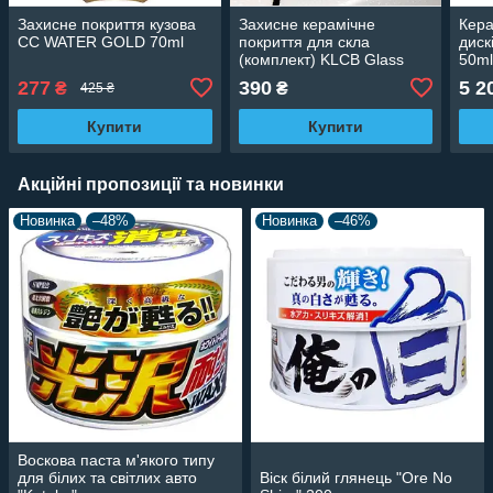
Захисне покриття кузова
Захисне керамічне
Кера
CC WATER GOLD 70ml
покриття для скла
диск
(комплект) KLCB Glass
50m
Coating 30ml
277
390
5 2
₴
₴
425 ₴
Купити
Купити
Акційні пропозиції та новинки
Новинка
–48%
Новинка
–46%
Воскова паста м'якого типу
для білих та світлих авто
Віск білий глянець "Ore No