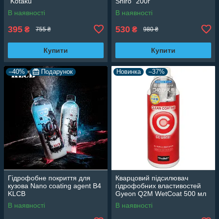
"Kotaku"
Shiro" 200г
В наявності
В наявності
395
530
₴
₴
755 ₴
980 ₴
Купити
Купити
–40%
Подарунок
Новинка
–37%
Гідрофобне покриття для
Кварцовий підсилювач
кузова Nano coating agent B4
гідрофобних властивостей
KLCB
Gyeon Q2M WetCoat 500 мл
В наявності
В наявності