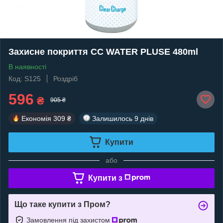
Захисне покриття CC WATER PLUSE 480ml
В наявності
Код: S125
Роздріб
596
₴
905 ₴
Економія
309 ₴
Залишилось
9 днів
Купити
або
Купити з
Що таке купити з Пром?
Замовлення під захистом