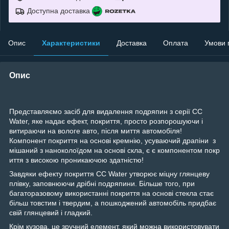
Доступна доставка
Опис
Характеристики
Доставка
Оплата
Умови 
Опис
Представляємо засіб для видалення подряпин з серії CC
Water, яке надає ефект, покриття, просто розпорошуючи і
витираючи на вологе авто, після миття автомобіля!
Компонент покриття на основі кремнію, усуваючий драпіни з
мішаний з наноколоїдом на основі скла, є є компонентом покр
иття з високою проникаючою здатністю!
Завдяки ефекту покриття CC Water утворює міцну глянцеву
плівку, заповнюючи дрібні подряпини. Більше того, при
багаторазовому використанні покриття на основі стекла стає
більш товстим і твердим, а пошкоджений автомобіль придбає
свій глянцевий і гладкий.
Крім кузова, це зручний елемент, який можна використовувати