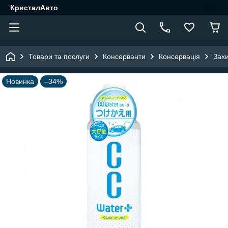
КристалАвто
Товари та послуги
Консерванти
Консервація
Зах
Новинка
–34%