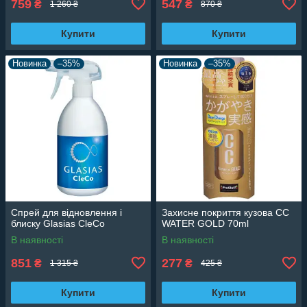
759
547
₴
₴
1 260 ₴
870 ₴
Купити
Купити
Новинка
–35%
Новинка
–35%
Спрей для відновлення і
Захисне покриття кузова CC
блиску Glasias CleCo
WATER GOLD 70ml
В наявності
В наявності
851
277
₴
₴
1 315 ₴
425 ₴
Купити
Купити