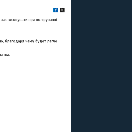
 застосовувати при поліруванні
ю, благодаря чему будет легче
атка.
струментов и
илей