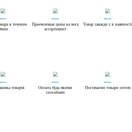
вара в течении
Приемлемые цены на весь
Товар завжди є в наявност
0мин.
ассортимент
аковка товарів
Оплата будь-якими
Постачаємо товари оптом
способами