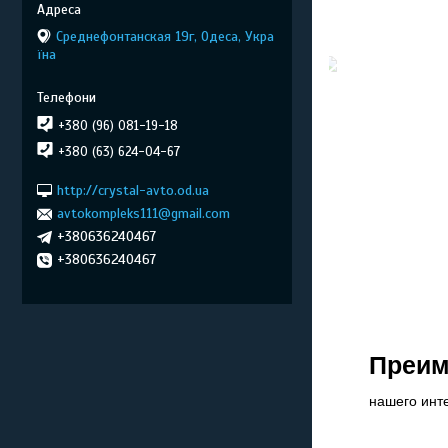
Среднефонтанская 19г, Одеса, Укра
їна
+380 (96) 081-19-18
+380 (63) 624-04-67
http://crystal-avto.od.ua
avtokompleks111@gmail.com
+380636240467
+380636240467
Преим
нашего инт