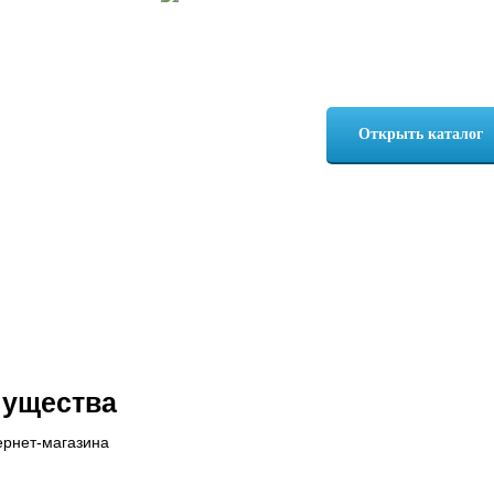
У нас вы найдете ин
детейлинга, удалени
автомобилей и мног
Открыть каталог
ущества
ернет-магазина