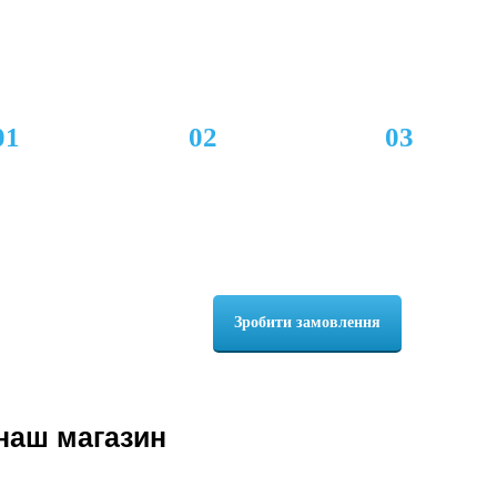
обити замовлення
сайті?
01
02
03
на сайті або за
Підтвердження замовлення
Відправка товару протягом
ефоном
нашим менеджером,
30 хв
консультація
Зробити замовлення
наш магазин