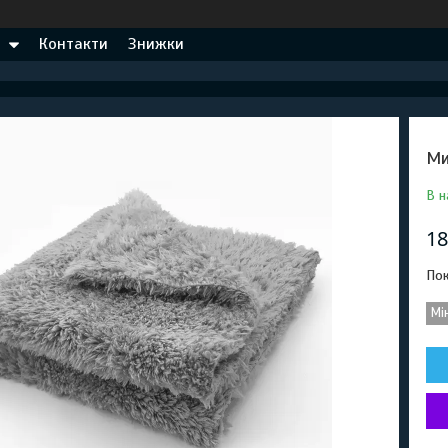
Контакти
Знижки
Ми
В н
18
Пок
Мі