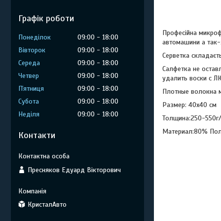
Графік роботи
Професійна микрофи
Понеділок
09:00
18:00
автомашини а так-
Вівторок
09:00
18:00
Серветка складаєть
Середа
09:00
18:00
Салфетка не остав
Четвер
09:00
18:00
удалить воски с Л
Пʼятниця
09:00
18:00
Плотные волокна м
Субота
09:00
18:00
Размер: 40х40 см
Неділя
09:00
18:00
Толщина:250-550г
Материал:80% Пол
Контакти
Пресняков Едуард Вікторович
КристалАвто