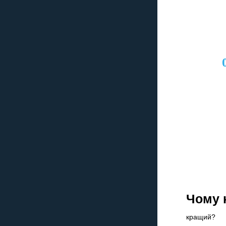
Як зр
на нашому 
Замовлення 
тел
Чому 
кращий?