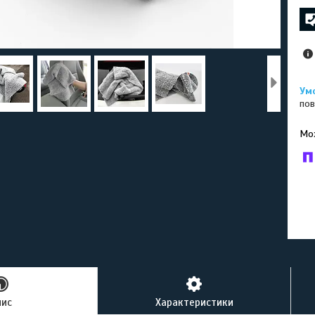
пов
У к
буд
пис
Характеристики