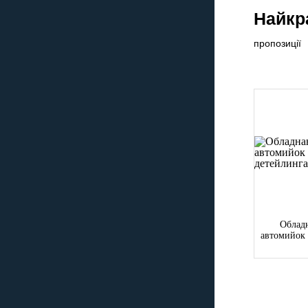
Найкр
пропозиції
Облад
автомийок 