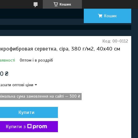
Кошик
Кошик
Код:
00-0112
крофибровая серветка, сіра, 380 г/м2, 40x40 см
аявності
Оптом і в роздріб
0 ₴
азати оптові ціни
німальна сума замовлення на сайті — 300 ₴
Купити
Купити з