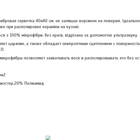
бровая серветка 40x40 см, не залишає ворсинок на поверхні. Ідеально
же при располировке кераміки на кузові.
ся з 100% мікрофібри, без країв, відрізана за допомогою ультразвуку.
ляет царапин, а также обладает невероятным сцеплением с поверхность
КП.
икрофибры позволяют захватывать воск и располировывать его без ост
/м2
иэстер,20% Полиамид
Интернет-магазин ин
товаров для автомоб