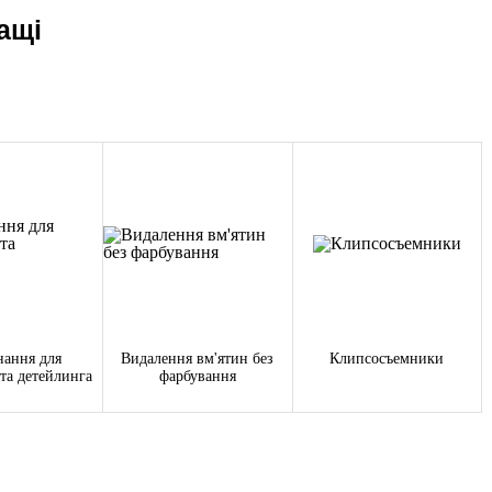
ащі
нання для
Видалення вм'ятин без
Клипсосъемники
та детейлинга
фарбування