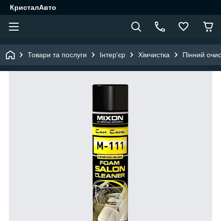
КристалАвто
Товари та послуги
Інтер'єр
Хімчистка
Пінний очи