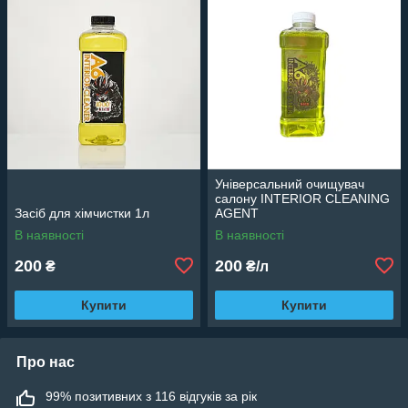
Універсальний очищувач
салону INTERIOR CLEANING
Засіб для хімчистки 1л
AGENT
В наявності
В наявності
200
200
₴
₴/л
Купити
Купити
Про нас
99% позитивних з 116 відгуків за рік