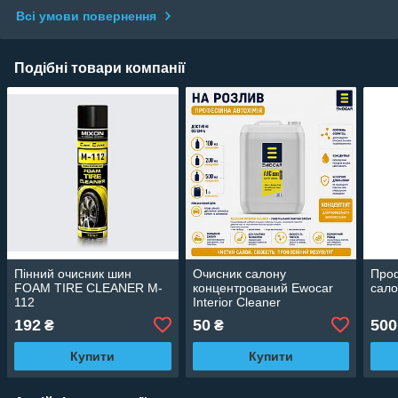
Всі умови повернення
Подібні товари компанії
Пінний очисник шин
Очисник салону
Проф
FOAM TIRE CLEANER M-
концентрований Ewocar
сало
112
Interior Cleaner
Concentrate (Розлив)
192
50
500
₴
₴
Купити
Купити