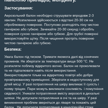
Застосування:
Аерозольний балон необхідно струшувати впродовж 2-3
хвилин. Розпилення здійснюється з відстані 20-30 см на
оброблювану поверхню. Поступово розподіліть піну чистою
ганчіркою або губкою. Зачекайте 20-30 секунд і обробіть
поверхня сухою ганчіркою або губкою. Для грубої поверхні
використовуйте щітку. Після чищення протріть поверхню
чистою ганчіркою або губкою.
Безпека:
Увага балон під тиском. Тримати якомога далі від сонячних
променів. Не зберігати за температури вище 500 °C. Не
розпиляти поблизу відкритого вогню. Балон не проколювати
та не підпалювати навіть після використання.
Використовувати тільки на відкритому повітрі або добре
провітрюваному приміщенні. Зберігати в недоступному для
дітей місці. У разі потрапляння на шкіру викликає її сухість і
появу тріщин. Пари можуть викликати сонливість і помутніння
свідомості. Уникати потрапляння вмісту аерозолі в дихальні
шляхи. Не допускати потрапляння в очі та на шкіру. У разі
виникнення проблем зверніться до лікаря та покажіть цей
балон. Не допускати потрапляння в каналізаційні стоки.