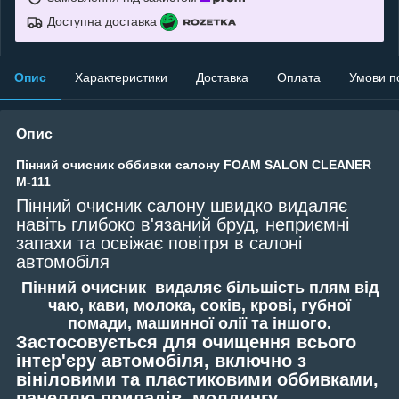
Доступна доставка
Опис
Характеристики
Доставка
Оплата
Умови п
Опис
Пінний очисник оббивки салону FOAM SALON CLEANER
M-111
Пінний очисник салону швидко видаляє
навіть глибоко в'язаний бруд, неприємні
запахи та освіжає повітря в салоні
автомобіля
Пінний очисник видаляє більшість плям від
чаю, кави, молока, соків, крові, губної
помади, машинної олії та іншого.
Застосовується для очищення всього
інтер'єру автомобіля, включно з
вініловими та пластиковими оббивками,
панеллю приладів, молдингу.