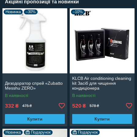
Акційні пропозиції та новинки
Новинка
–30%
–10%
KLCB Air conditioning cleaning
Дезодоратор спрей «Zubatto
kit Засіб для чищення
Messhu ZERO»
кондиціонера
В наявності
В наявності
332
520
₴
₴
475 ₴
578 ₴
Купити
Купити
Новинка
Подарунок
Подарунок