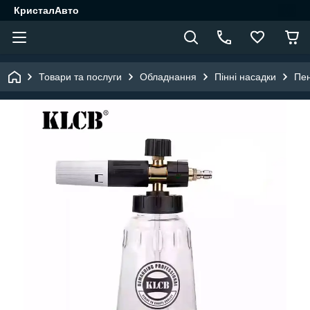
КристалАвто
Товари та послуги
Обладнання
Пінні насадки
Пен