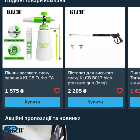
Подібні товари компанії
Пінник високого тиску
Пістолет для високого
Пнев
зелений KLCB Turbo PA
тиску KLCB B017 high
Torn
pressure gun (long)
хімч
бачк
1 575
2 205
1 6
₴
₴
B01
Купити
Купити
Акційні пропозиції та новинки
–14%