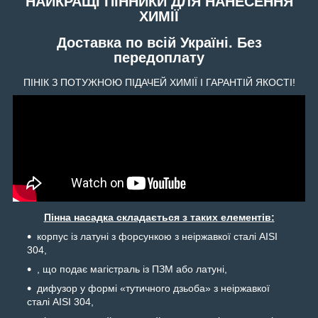
НАЙКРАЩІ ПІННИКИ ДЛЯ НАНЕСЕННЯ
ХИМІЇ
Доставка по всій Україні. Без
передоплату
ПІНІК З ПОТУЖНОЮ ПІДАЧЕЙ ХИМІЇ І ГАРАНТІЙ ЯКОСТІ!
Пінна насадка складається з таких елементів:
корпус із латуні з форсункою з неіржавкої сталі AISI
304,
, що подає магістраль із ПЗМ або латуні,
дифузор у формі «тутичного дзьоба» з неіржавкої
сталі AISI 304,