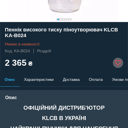
Пеннік високого тиску піноутворювач KLCB
KA-B024
Немає в наявності
Код: KA-B024
Роздріб
2 365
₴
Опис
Характеристики
Доставка
Оплата
Умови п
Опис
ОФІЦІЙНИЙ ДИСТРИБ'ЮТОР
KLCB В УКРАЇНІ